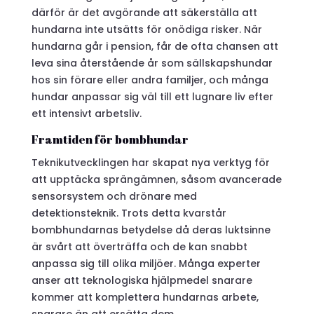
därför är det avgörande att säkerställa att
hundarna inte utsätts för onödiga risker. När
hundarna går i pension, får de ofta chansen att
leva sina återstående år som sällskapshundar
hos sin förare eller andra familjer, och många
hundar anpassar sig väl till ett lugnare liv efter
ett intensivt arbetsliv.
Framtiden för bombhundar
Teknikutvecklingen har skapat nya verktyg för
att upptäcka sprängämnen, såsom avancerade
sensorsystem och drönare med
detektionsteknik. Trots detta kvarstår
bombhundarnas betydelse då deras luktsinne
är svårt att överträffa och de kan snabbt
anpassa sig till olika miljöer. Många experter
anser att teknologiska hjälpmedel snarare
kommer att komplettera hundarnas arbete,
snarare än att ersätta dem.