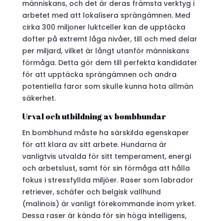
människans, och det är deras främsta verktyg i
arbetet med att lokalisera sprängämnen. Med
cirka 300 miljoner luktceller kan de upptäcka
dofter på extremt låga nivåer, till och med delar
per miljard, vilket är långt utanför människans
förmåga. Detta gör dem till perfekta kandidater
för att upptäcka sprängämnen och andra
potentiella faror som skulle kunna hota allmän
säkerhet.
Urval och utbildning av bombhundar
En bombhund måste ha särskilda egenskaper
för att klara av sitt arbete. Hundarna är
vanligtvis utvalda för sitt temperament, energi
och arbetslust, samt för sin förmåga att hålla
fokus i stressfyllda miljöer. Raser som labrador
retriever, schäfer och belgisk vallhund
(malinois) är vanligt förekommande inom yrket.
Dessa raser är kända för sin höga intelligens,